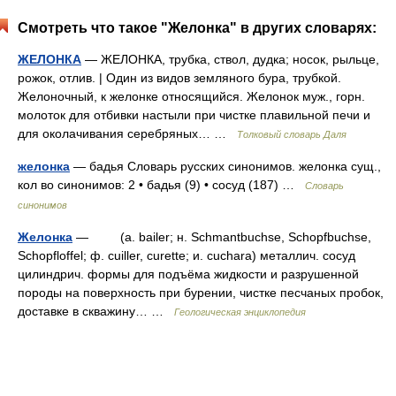
Смотреть что такое "Желонка" в других словарях:
ЖЕЛОНКА
— ЖЕЛОНКА, трубка, ствол, дудка; носок, рыльце,
рожок, отлив. | Один из видов земляного бура, трубкой.
Желоночный, к желонке относящийся. Желонок муж., горн.
молоток для отбивки настыли при чистке плавильной печи и
для околачивания серебряных… …
Толковый словарь Даля
желонка
— бадья Словарь русских синонимов. желонка сущ.,
кол во синонимов: 2 • бадья (9) • сосуд (187) …
Словарь
синонимов
Желонка
— (a. bailer; н. Schmantbuchse, Schopfbuchse,
Schopfloffel; ф. cuiller, curette; и. cuchara) металлич. сосуд
цилиндрич. формы для подъёма жидкости и разрушенной
породы на поверхность при бурении, чистке песчаных пробок,
доставке в скважину… …
Геологическая энциклопедия