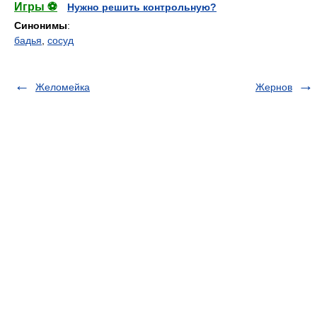
Игры ⚽
Нужно решить контрольную?
Синонимы
:
бадья
,
сосуд
Желомейка
Жернов