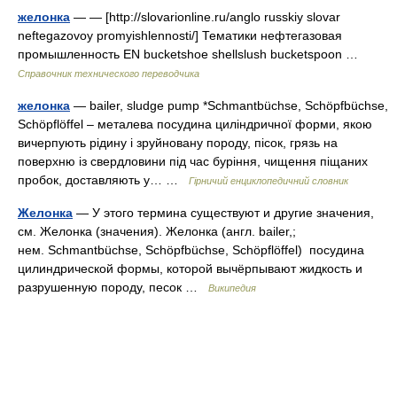
желонка
— — [http://slovarionline.ru/anglo russkiy slovar
neftegazovoy promyishlennosti/] Тематики нефтегазовая
промышленность EN bucketshoe shellslush bucketspoon …
Справочник технического переводчика
желонка
— bailer, sludge pump *Schmantbüchse, Schöpfbüchse,
Schöpflöffel – металева посудина циліндричної форми, якою
вичерпують рідину і зруйновану породу, пісок, грязь на
поверхню із свердловини під час буріння, чищення піщаних
пробок, доставляють у… …
Гірничий енциклопедичний словник
Желонка
— У этого термина существуют и другие значения,
см. Желонка (значения). Желонка (англ. bailer,;
нем. Schmantbüchse, Schöpfbüchse, Schöpflöffel) посудина
цилиндрической формы, которой вычёрпывают жидкость и
разрушенную породу, песок …
Википедия